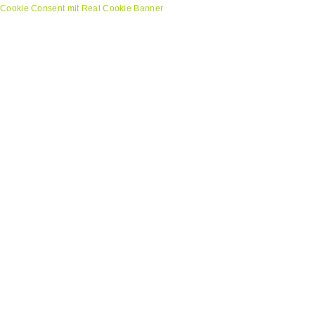
Cookie Consent mit Real Cookie Banner
INFORMATION EINKLAPPEN
Landesfeuerwehrschule
Bruchsal
Bauüberwachung
Auftraggeber:
Vermögen und Bau Karlsruhe